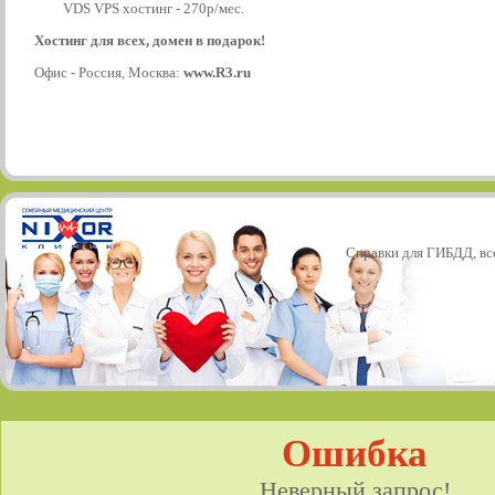
VDS VPS хостинг - 270р/мес.
Хостинг для всех, домен в подарок!
Офис - Россия, Москва:
www.R3.ru
Справки для ГИБДД, все
Ошибка
Неверный запрос!